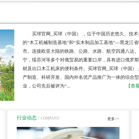
买球官网_买球（中国） ，位于中国历史悠久、技术
的“木工机械制造基地”和“实木制品加工基地”—黑龙江
市。连接欧亚大陆的铁路、公路、水路、航空四通八达。
宁，绥芬河等多个对俄贸易的重要口岸，具有进口俄罗斯
材及出口木工机床的便利条件。买球官网_买球（中国） 
产制造、科研开发、国内外名优产品推广为一体的综合型
业，公司先后被评为“...
【查
行业动态
/
COMPANY
更多>>