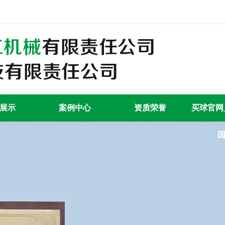
展示
案例中心
资质荣誉
买球官网