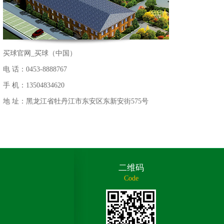
买球官网_买球（中国）
电 话：0453-8888767
手 机：13504834620
地 址：黑龙江省牡丹江市东安区东新安街575号
二维码
Code