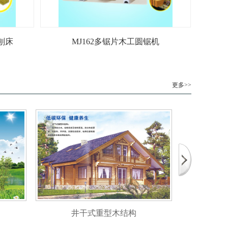
压刨床
MJ162多锯片木工圆锯机
更多>>
井干式重型木结构
梁