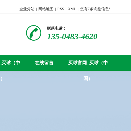
企业分站
|
网站地图
|
RSS
|
XML
|
您有
7
条询盘信息!
135-0483-4620
_买球（中
在线留言
买球官网_买球（中
国）
国）