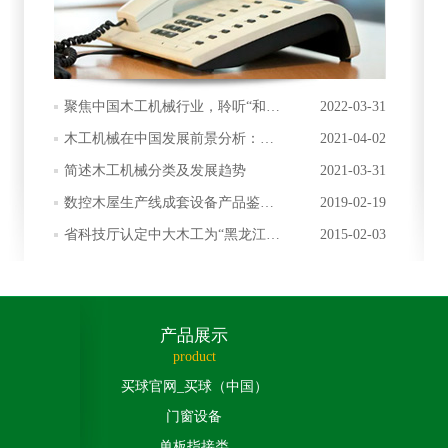
聚焦中国木工机械行业，聆听“和
2022-03-31
友”心声
木工机械在中国发展前景分析：挑
2021-04-02
战与机会并存
简述木工机械分类及发展趋势
2021-03-31
数控木屋生产线成套设备产品鉴定
2019-02-19
会
省科技厅认定中大木工为“黑龙江省
2015-02-03
木屋机械设备工程技术研究中心”
产品展示
product
买球官网_买球（中国）
门窗设备
单板指接类