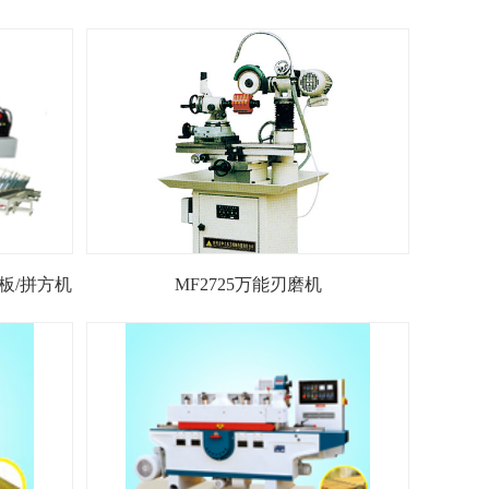
板/拼方机
MF2725万能刃磨机