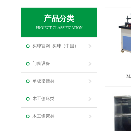
产品分类
- PROJECT CLASSIFICATION -
买球官网_买球（中国）
门窗设备
M
单板指接类
木工刨床类
木工锯床类