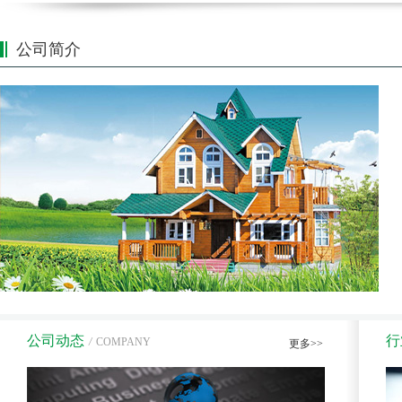
公司简介
公司动态
行
/
COMPANY
更多>>