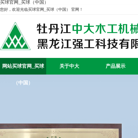
买球官网_买球（中国）
您好，欢迎光临买球官网_买球（中国） 官网！
网站买球官网_买球
关于中大
产品展示
（中国）